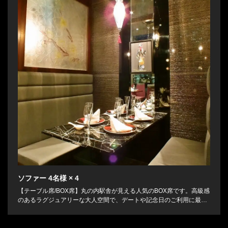
ソファー
4名様
× 4
【テーブル席/BOX席】丸の内駅舎が見える人気のBOX席です。高級感
のあるラグジュアリーな大人空間で、デートや記念日のご利用に最適
です。大切な日に当店自慢の中華をご堪能ください。人気のお席です
ので、ご予約はお早めに。