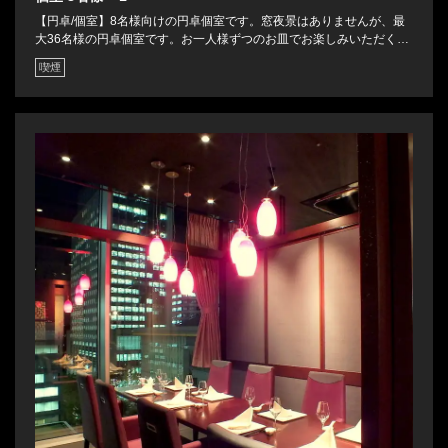
【円卓/個室】8名様向けの円卓個室です。窓夜景はありませんが、最
大36名様の円卓個室です。お一人様ずつのお皿でお楽しみいただくコ
ースを、皆様でどうぞ。高級感あふれる店内では、ゆっくりとおくつ
喫煙
この店舗情報をシェアする
ろぎいただけます。
お席 | 過門香 KITTE丸の内店
東京都千代田区丸の内２-7-2 JPタワー6F
https://kamonka-kittemarunouchi.owst.jp/seats
お店情報をコピー
閉じる